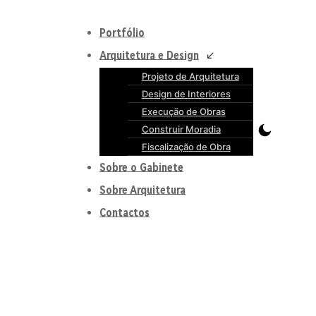
Portfólio
Arquitetura e Design
Projeto de Arquitetura
Design de Interiores
Execução de Obras
Construir Moradia
Fiscalização de Obra
Sobre o Gabinete
Sobre Arquitetura
Contactos