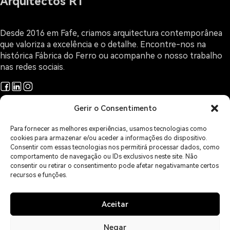
Arquitectos RT
Desde 2016 em Fafe, criamos arquitectura contemporânea
que valoriza a excelência e o detalhe. Encontre-nos na
histórica Fábrica do Ferro ou acompanhe o nosso trabalho
nas redes sociais.
Gerir o Consentimento
Projetos
Arquitectura e Design
Para fornecer as melhores experiências, usamos tecnologias como
O Gabinete
cookies para armazenar e/ou aceder a informações do dispositivo.
Sobre Arquitectura
Consentir com essas tecnologias nos permitirá processar dados, como
comportamento de navegação ou IDs exclusivos neste site. Não
Contactos
consentir ou retirar o consentimento pode afetar negativamante certos
Áreas de Serviço
recursos e funções.
Política de Privacidade
Política de Cookies
Isenção de Responsabilidade
Aceitar
Imprint
Livro de Reclamações
Negar