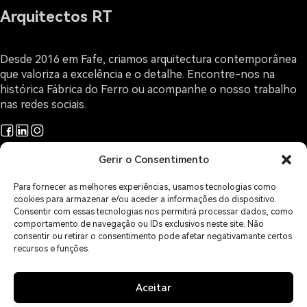
Arquitectos RT
Desde 2016 em Fafe, criamos arquitectura contemporânea
que valoriza a excelência e o detalhe. Encontre-nos na
histórica Fábrica do Ferro ou acompanhe o nosso trabalho
nas redes sociais.
Gerir o Consentimento
Projetos
Arquitectura e Design
Para fornecer as melhores experiências, usamos tecnologias como
O Gabinete
cookies para armazenar e/ou aceder a informações do dispositivo.
Sobre Arquitectura
Consentir com essas tecnologias nos permitirá processar dados, como
comportamento de navegação ou IDs exclusivos neste site. Não
Contactos
consentir ou retirar o consentimento pode afetar negativamante certos
Áreas de Serviço
recursos e funções.
Política de Privacidade
Política de Cookies
Isenção de Responsabilidade
Aceitar
Imprint