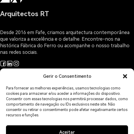
Arquitectos RT
Desde 2016 em Fafe, criamos arquitectura contemporânea
que valoriza a excelência e o detalhe. Encontre-nos na
histórica Fábrica do Ferro ou acompanhe o nosso trabalho
nas redes sociais.
Gerir o Consentimento
Projetos
Arquitectura e Design
Para fornecer as melhores experiências, usamos tecnologias como
O Gabinete
cookies para armazenar e/ou aceder a informações do dispositivo.
Sobre Arquitectura
Consentir com essas tecnologias nos permitirá processar dados, como
comportamento de navegação ou IDs exclusivos neste site. Não
Contactos
consentir ou retirar o consentimento pode afetar negativamante certos
Áreas de Serviço
recursos e funções.
Política de Privacidade
Política de Cookies
Isenção de Responsabilidade
Aceitar