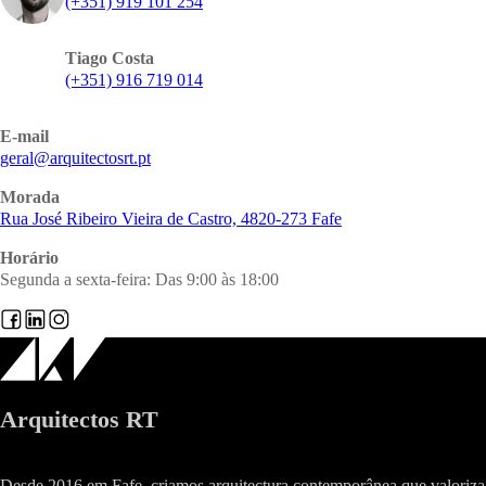
(+351) 919 101 254
Tiago Costa
(+351) 916 719 014
E-mail
@lareg
tp.trsotcetiuqra
Morada
Rua José Ribeiro Vieira de Castro, 4820-273 Fafe
Horário
Segunda a sexta-feira: Das 9:00 às 18:00
Arquitectos RT
Desde 2016 em Fafe, criamos arquitectura contemporânea que valoriza