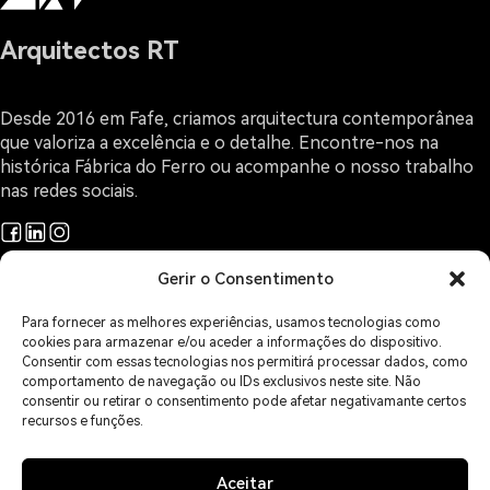
Arquitectos RT
Desde 2016 em Fafe, criamos arquitectura contemporânea
que valoriza a excelência e o detalhe. Encontre-nos na
histórica Fábrica do Ferro ou acompanhe o nosso trabalho
nas redes sociais.
Gerir o Consentimento
Projetos
Arquitectura e Design
Para fornecer as melhores experiências, usamos tecnologias como
O Gabinete
cookies para armazenar e/ou aceder a informações do dispositivo.
Sobre Arquitectura
Consentir com essas tecnologias nos permitirá processar dados, como
comportamento de navegação ou IDs exclusivos neste site. Não
Contactos
consentir ou retirar o consentimento pode afetar negativamante certos
Áreas de Serviço
recursos e funções.
Política de Privacidade
Política de Cookies
Isenção de Responsabilidade
Aceitar