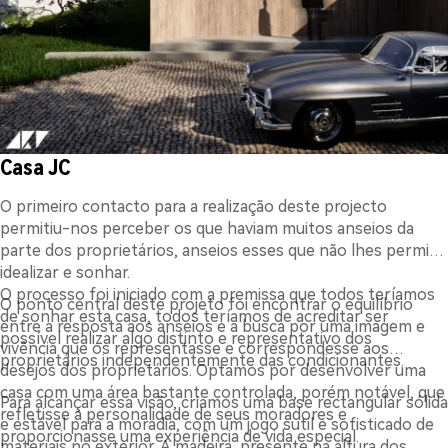
Casa JC
O primeiro contacto para a realização deste projecto
permitiu-nos perceber os que haviam muitos anseios da
parte dos proprietários, anseios esses que não lhes permitia
idealizar e sonhar.
O processo foi iniciado com a premissa que todos teríamos
O ponto central deste projeto foi encontrar o equilíbrio
de sonhar esta casa, todos teríamos de acreditar ser
entre a resposta aos anseios e a busca por uma imagem e
possível realizar algo distinto e representativo dos
vivência que os representasse e correspondesse aos
proprietários independentemente das condicionantes.
desejos dos proprietários. Optamos por desenvolver uma
casa com uma área bastante controlada, porém notável, que
Para alcançar essa visão, criamos uma base rectangular sólida
refletisse a personalidade de seus moradores e
e estável para a moradia, com um jogo sutil e sofisticado de
proporcionasse uma experiência de vida especial.
materiais no exterior. A madeira, presente na altura dos