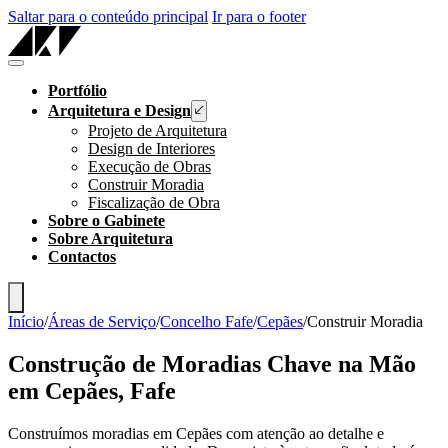
Saltar para o conteúdo principal
Ir para o footer
Portfólio
Arquitetura e Design
Projeto de Arquitetura
Design de Interiores
Execução de Obras
Construir Moradia
Fiscalização de Obra
Sobre o Gabinete
Sobre Arquitetura
Contactos
Início
/
Áreas de Serviço
/
Concelho Fafe
/
Cepães
/
Construir Moradia
Construção de Moradias Chave na Mão
em Cepães, Fafe
Construímos moradias em Cepães com atenção ao detalhe e