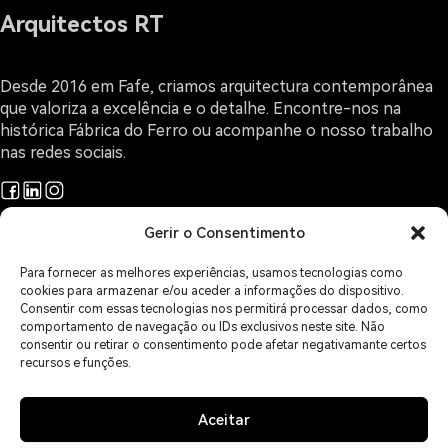
Arquitectos RT
Desde 2016 em Fafe, criamos arquitectura contemporânea
que valoriza a excelência e o detalhe. Encontre-nos na
histórica Fábrica do Ferro ou acompanhe o nosso trabalho
nas redes sociais.
Gerir o Consentimento
Projetos
Arquitectura e Design
Para fornecer as melhores experiências, usamos tecnologias como
O Gabinete
cookies para armazenar e/ou aceder a informações do dispositivo.
Sobre Arquitectura
Consentir com essas tecnologias nos permitirá processar dados, como
comportamento de navegação ou IDs exclusivos neste site. Não
Contactos
consentir ou retirar o consentimento pode afetar negativamante certos
Áreas de Serviço
recursos e funções.
Política de Privacidade
Política de Cookies
Isenção de Responsabilidade
Aceitar
Imprint