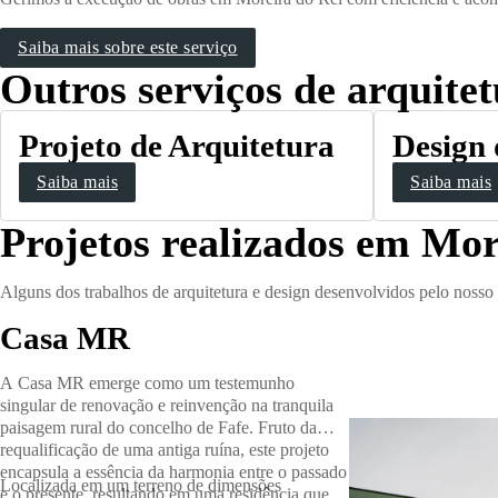
Saiba mais sobre este serviço
Outros serviços de arquite
Projeto de Arquitetura
Design 
Saiba mais
Saiba mais
Projetos realizados em Mor
Alguns dos trabalhos de arquitetura e design desenvolvidos pelo noss
Casa MR
A Casa MR emerge como um testemunho
singular de renovação e reinvenção na tranquila
paisagem rural do concelho de Fafe. Fruto da
requalificação de uma antiga ruína, este projeto
encapsula a essência da harmonia entre o passado
Localizada em um terreno de dimensões
e o presente, resultando em uma residência que