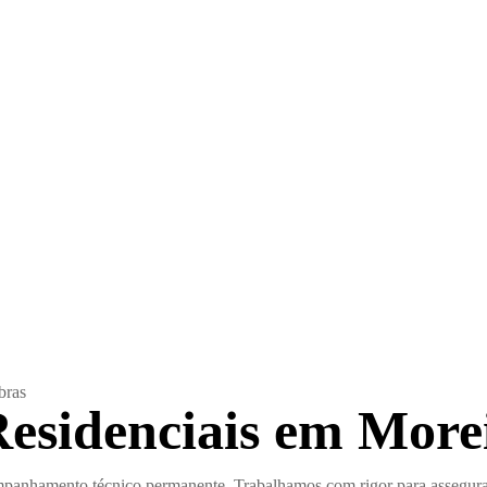
bras
esidenciais em Morei
mpanhamento técnico permanente. Trabalhamos com rigor para assegura