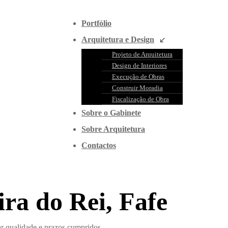
Portfólio
Arquitetura e Design
Projeto de Arquitetura
Design de Interiores
Execução de Obras
Construir Moradia
Fiscalização de Obra
Sobre o Gabinete
Sobre Arquitetura
Contactos
ra do Rei, Fafe
r qualidade e prazos cumpridos.