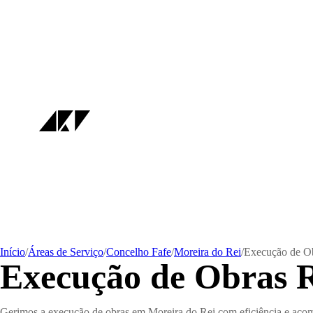
Início
/
Áreas de Serviço
/
Concelho Fafe
/
Moreira do Rei
/
Execução de O
Execução de Obras R
Gerimos a execução de obras em Moreira do Rei com eficiência e aco