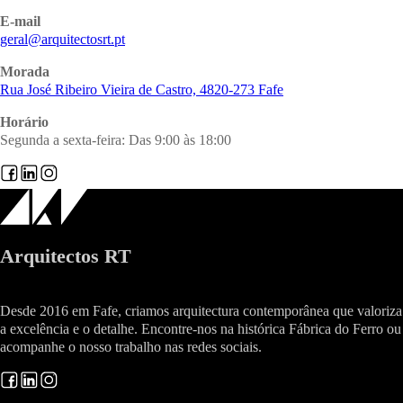
E-mail
@lareg
tp.trsotcetiuqra
Morada
Rua José Ribeiro Vieira de Castro, 4820-273 Fafe
Horário
Segunda a sexta-feira: Das 9:00 às 18:00
Arquitectos RT
Desde 2016 em Fafe, criamos arquitectura contemporânea que valoriza
a excelência e o detalhe. Encontre-nos na histórica Fábrica do Ferro ou
acompanhe o nosso trabalho nas redes sociais.