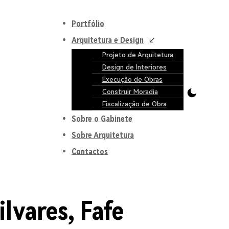
Portfólio
Arquitetura e Design
Projeto de Arquitetura
Design de Interiores
Execução de Obras
Construir Moradia
Fiscalização de Obra
Sobre o Gabinete
Sobre Arquitetura
Contactos
lvares, Fafe