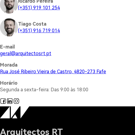
Ricardo Pereira
(+351) 919 101 254
Tiago Costa
(+351) 916 719 014
E-mail
@lareg
tp.trsotcetiuqra
Morada
Rua José Ribeiro Vieira de Castro, 4820-273 Fafe
Horário
Segunda a sexta-feira: Das 9:00 às 18:00
Arquitectos RT