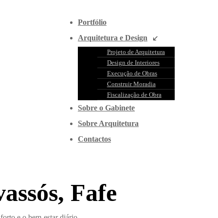
Portfólio
Arquitetura e Design
Projeto de Arquitetura
Design de Interiores
Execução de Obras
Construir Moradia
Fiscalização de Obra
Sobre o Gabinete
Sobre Arquitetura
Contactos
assós, Fafe
orto e o bem-estar diário.