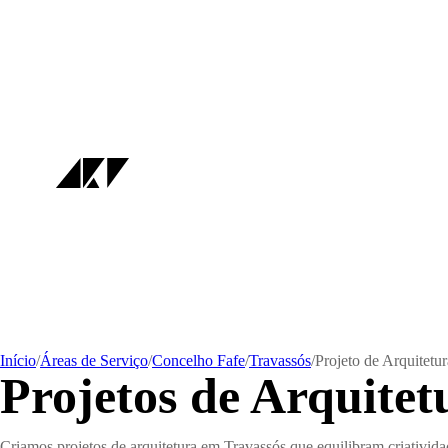
Início
/
Áreas de Serviço
/
Concelho Fafe
/
Travassós
/
Projeto de Arquitetur
Projetos de Arquite
Criamos projetos de arquitetura em Travassós que equilibram criativi