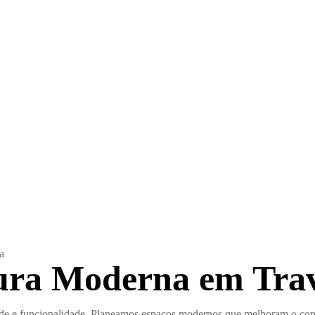
a
tura Moderna em Trav
dade e funcionalidade. Planeamos espaços modernos que melhoram o conf