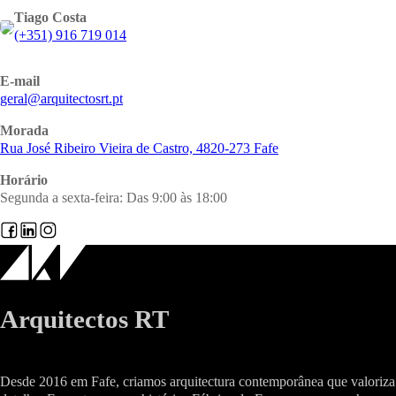
Tiago Costa
(+351) 916 719 014
E-mail
@lareg
tp.trsotcetiuqra
Morada
Rua José Ribeiro Vieira de Castro, 4820-273 Fafe
Horário
Segunda a sexta-feira: Das 9:00 às 18:00
Arquitectos RT
Desde 2016 em Fafe, criamos arquitectura contemporânea que valoriza 