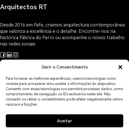
Arquitectos RT
Desde 2016 em Fafe, criamos arquitectura contemporânea
que valoriza a excelência e o detalhe. Encontre-nos na
histórica Fábrica do Ferro ou acompanhe o nosso trabalho
nas redes sociais.
Gerir o Consentimento
Projetos
Arquitectura e Design
Para fornecer as melhores experiências, usamos tecnologias como
O Gabinete
cookies para armazenar e/ou aceder a informações do dispositivo.
Sobre Arquitectura
Consentir com essas tecnologias nos permitirá processar dados, como
comportamento de navegação ou IDs exclusivos neste site. Não
Contactos
consentir ou retirar o consentimento pode afetar negativamante certos
Áreas de Serviço
recursos e funções.
Política de Privacidade
Política de Cookies
Isenção de Responsabilidade
Aceitar
Imprint