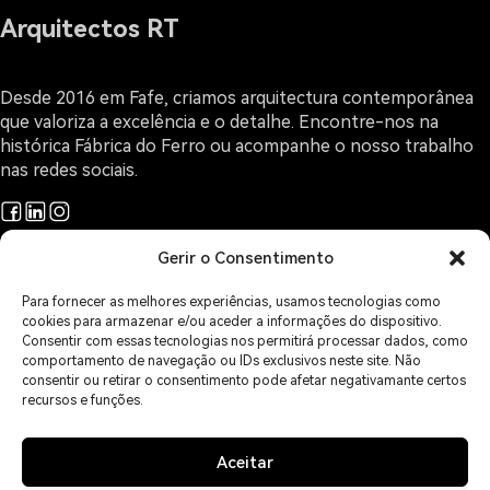
Arquitectos RT
Desde 2016 em Fafe, criamos arquitectura contemporânea
que valoriza a excelência e o detalhe. Encontre-nos na
histórica Fábrica do Ferro ou acompanhe o nosso trabalho
nas redes sociais.
Gerir o Consentimento
Projetos
Arquitectura e Design
Para fornecer as melhores experiências, usamos tecnologias como
O Gabinete
cookies para armazenar e/ou aceder a informações do dispositivo.
Sobre Arquitectura
Consentir com essas tecnologias nos permitirá processar dados, como
comportamento de navegação ou IDs exclusivos neste site. Não
Contactos
consentir ou retirar o consentimento pode afetar negativamante certos
Áreas de Serviço
recursos e funções.
Política de Privacidade
Política de Cookies
Isenção de Responsabilidade
Aceitar
Imprint