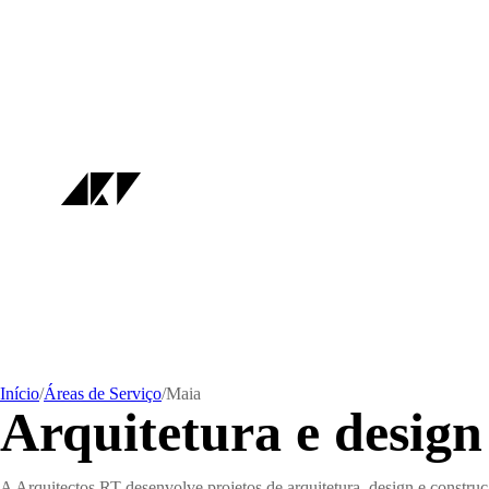
Início
/
Áreas de Serviço
/
Maia
Arquitetura e desig
A Arquitectos RT desenvolve projetos de arquitetura, design e constru