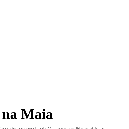
n na Maia
ção em todo o concelho da Maia e nas localidades vizinhas.