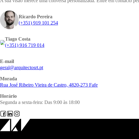
A sua visão merece uma conversa personalizada. Entre em contacto pelo
Ricardo Pereira
(+351) 919 101 254
Tiago Costa
(+351) 916 719 014
E-mail
@lareg
tp.trsotcetiuqra
Morada
Rua José Ribeiro Vieira de Castro, 4820-273 Fafe
Horário
Segunda a sexta-feira: Das 9:00 às 18:00