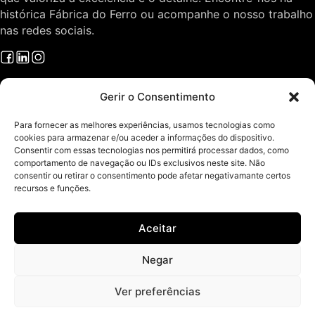
histórica Fábrica do Ferro ou acompanhe o nosso trabalho
nas redes sociais.
Projetos
Gerir o Consentimento
Arquitectura e Design
O Gabinete
Para fornecer as melhores experiências, usamos tecnologias como
cookies para armazenar e/ou aceder a informações do dispositivo.
Sobre Arquitectura
Consentir com essas tecnologias nos permitirá processar dados, como
Contactos
comportamento de navegação ou IDs exclusivos neste site. Não
Áreas de Serviço
consentir ou retirar o consentimento pode afetar negativamante certos
recursos e funções.
Política de Privacidade
Política de Cookies
Isenção de Responsabilidade
Aceitar
Imprint
Livro de Reclamações
Negar
Ver preferências
Todos os direitos reservados © ArquitectosRT - Arquitetura e Design
em Fafe e Norte de Portugal