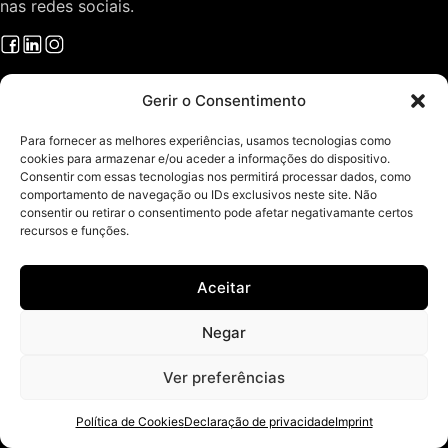
nas redes sociais.
Projetos
Gerir o Consentimento
Arquitectura e Design
O Gabinete
Para fornecer as melhores experiências, usamos tecnologias como
cookies para armazenar e/ou aceder a informações do dispositivo.
Sobre Arquitectura
Consentir com essas tecnologias nos permitirá processar dados, como
Contactos
comportamento de navegação ou IDs exclusivos neste site. Não
Áreas de Serviço
consentir ou retirar o consentimento pode afetar negativamante certos
recursos e funções.
Política de Privacidade
Política de Cookies
Isenção de Responsabilidade
Aceitar
Imprint
Livro de Reclamações
Negar
Ver preferências
Todos os direitos reservados © ArquitectosRT - Arquitetura e Design
em Fafe e Norte de Portugal
Política de Cookies
Declaração de privacidade
Imprint
Boosted by
Ecossistema Digital