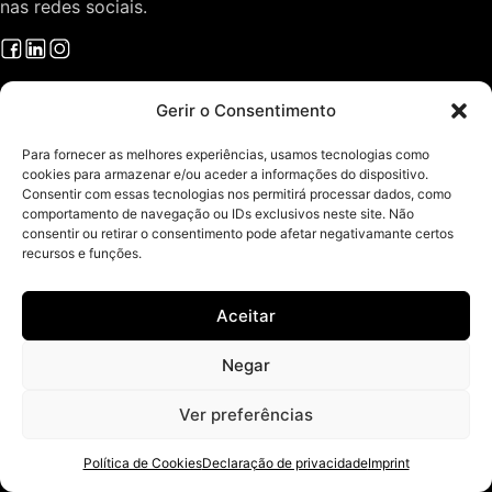
nas redes sociais.
Projetos
Gerir o Consentimento
Arquitectura e Design
O Gabinete
Para fornecer as melhores experiências, usamos tecnologias como
cookies para armazenar e/ou aceder a informações do dispositivo.
Sobre Arquitectura
Consentir com essas tecnologias nos permitirá processar dados, como
Contactos
comportamento de navegação ou IDs exclusivos neste site. Não
Áreas de Serviço
consentir ou retirar o consentimento pode afetar negativamante certos
recursos e funções.
Política de Privacidade
Política de Cookies
Isenção de Responsabilidade
Aceitar
Imprint
Livro de Reclamações
Negar
Ver preferências
Todos os direitos reservados © ArquitectosRT - Arquitetura e Design
em Fafe e Norte de Portugal
Política de Cookies
Declaração de privacidade
Imprint
Boosted by
Ecossistema Digital