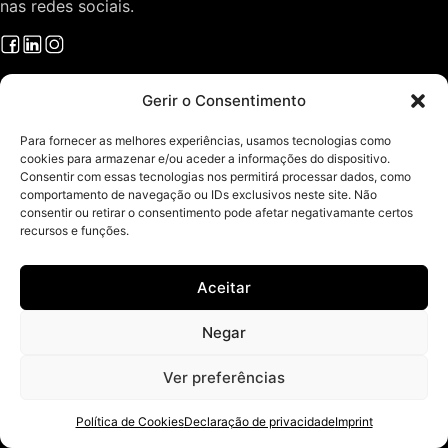
nas redes sociais.
Projetos
Gerir o Consentimento
Arquitectura e Design
O Gabinete
Para fornecer as melhores experiências, usamos tecnologias como
cookies para armazenar e/ou aceder a informações do dispositivo.
Sobre Arquitectura
Consentir com essas tecnologias nos permitirá processar dados, como
Contactos
comportamento de navegação ou IDs exclusivos neste site. Não
Áreas de Serviço
consentir ou retirar o consentimento pode afetar negativamante certos
recursos e funções.
Política de Privacidade
Política de Cookies
Isenção de Responsabilidade
Aceitar
Imprint
Livro de Reclamações
Negar
Ver preferências
Todos os direitos reservados © ArquitectosRT - Arquitetura e Design
em Fafe e Norte de Portugal
Política de Cookies
Declaração de privacidade
Imprint
Boosted by
Ecossistema Digital