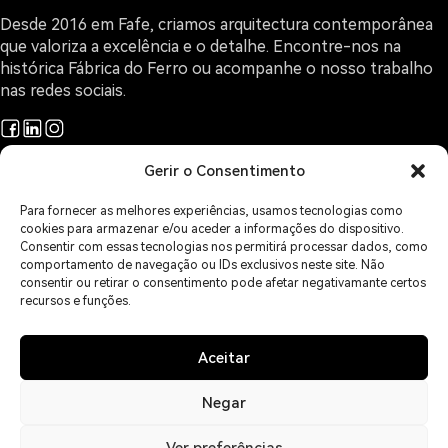
Desde 2016 em Fafe, criamos arquitectura contemporânea
que valoriza a excelência e o detalhe. Encontre-nos na
histórica Fábrica do Ferro ou acompanhe o nosso trabalho
nas redes sociais.
Gerir o Consentimento
Projetos
Arquitectura e Design
Para fornecer as melhores experiências, usamos tecnologias como
O Gabinete
cookies para armazenar e/ou aceder a informações do dispositivo.
Sobre Arquitectura
Consentir com essas tecnologias nos permitirá processar dados, como
comportamento de navegação ou IDs exclusivos neste site. Não
Contactos
consentir ou retirar o consentimento pode afetar negativamante certos
Áreas de Serviço
recursos e funções.
Política de Privacidade
Política de Cookies
Isenção de Responsabilidade
Aceitar
Imprint
Livro de Reclamações
Negar
Ver preferências