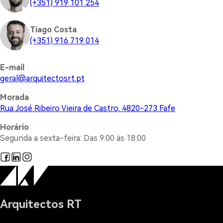
(+351) 919 101 254
Tiago Costa
(+351) 916 719 014
E-mail
@lareg
tp.trsotcetiuqra
Morada
Rua José Ribeiro Vieira de Castro, 4820-273 Fafe
Horário
Segunda a sexta-feira: Das 9:00 às 18:00
Arquitectos RT