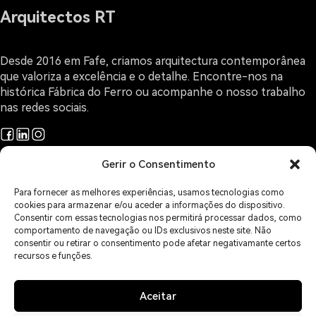
Arquitectos RT
Desde 2016 em Fafe, criamos arquitectura contemporânea
que valoriza a excelência e o detalhe. Encontre-nos na
histórica Fábrica do Ferro ou acompanhe o nosso trabalho
nas redes sociais.
Gerir o Consentimento
Projetos
Arquitectura e Design
Para fornecer as melhores experiências, usamos tecnologias como
O Gabinete
cookies para armazenar e/ou aceder a informações do dispositivo.
Sobre Arquitectura
Consentir com essas tecnologias nos permitirá processar dados, como
comportamento de navegação ou IDs exclusivos neste site. Não
Contactos
consentir ou retirar o consentimento pode afetar negativamante certos
Áreas de Serviço
recursos e funções.
Política de Privacidade
Política de Cookies
Isenção de Responsabilidade
Aceitar
Imprint